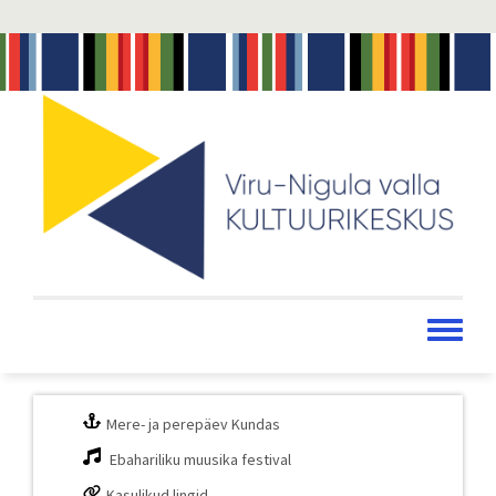
Liigu
edasi
põhisisu
juurde
Toggle
menu
Mere- ja perepäev Kundas
Ebahariliku muusika festival
Kasulikud lingid