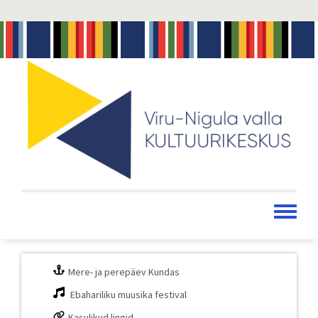
Liigu
edasi
põhisisu
juurde
Toggle
menu
Mere- ja perepäev Kundas
Ebahariliku muusika festival
Kasulikud lingid