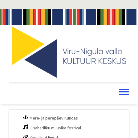
Liigu
edasi
põhisisu
juurde
Toggle
menu
Mere- ja perepäev Kundas
Ebahariliku muusika festival
Kasulikud lingid