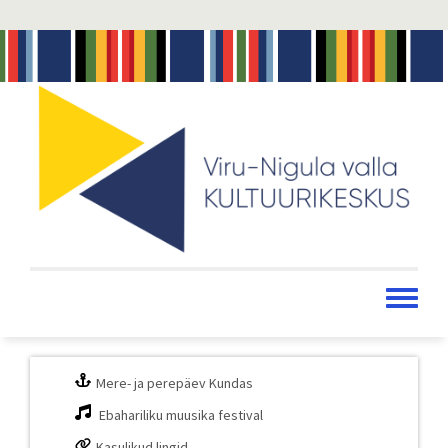
Liigu
edasi
põhisisu
juurde
Toggle
menu
Mere- ja perepäev Kundas
Ebahariliku muusika festival
Kasulikud lingid