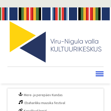
Liigu
edasi
põhisisu
juurde
Toggle
menu
Mere- ja perepäev Kundas
Ebahariliku muusika festival
Kasulikud lingid