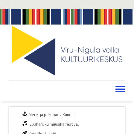
Liigu
edasi
põhisisu
juurde
Toggle
menu
Mere- ja perepäev Kundas
Ebahariliku muusika festival
Kasulikud lingid