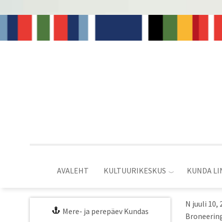
Liigu
edasi
põhisisu
juurde
AVALEHT
KULTUURIKESKUS
KUNDA LI
N juuli 10,
Mere- ja perepäev Kundas
Broneering