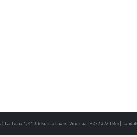
s | Lasteaia 4, 44106 Kunda Lääne-Virumaa |
+372 322 1556
|
kundak