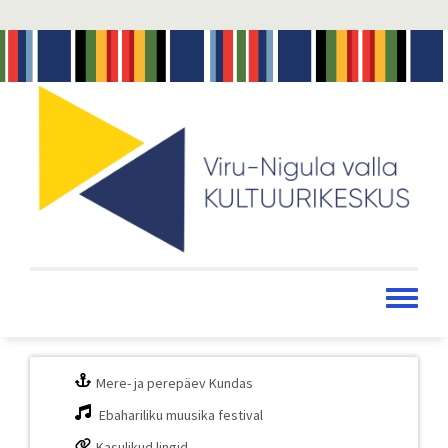
Liigu
edasi
põhisisu
juurde
Toggle
menu
Mere- ja perepäev Kundas
Ebahariliku muusika festival
Kasulikud lingid