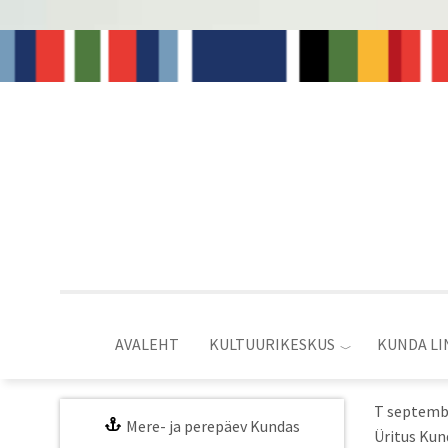
Liigu
edasi
põhisisu
juurde
AVALEHT
KULTUURIKESKUS
KUNDA LI
T septembe
Mere- ja perepäev Kundas
Üritus Kun