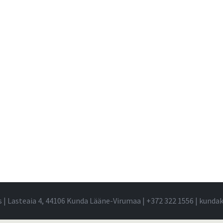
s | Lasteaia 4, 44106 Kunda Lääne-Virumaa |
+372 322 1556
|
kundak