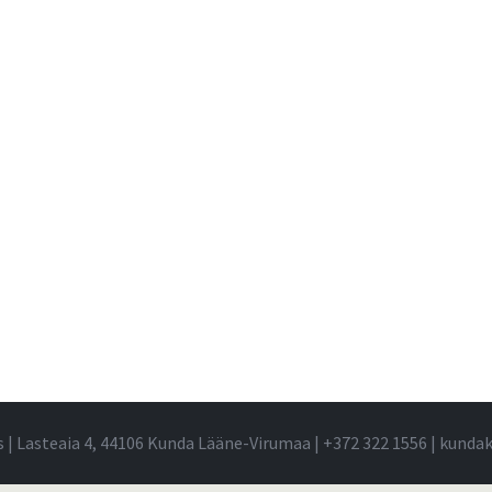
s | Lasteaia 4, 44106 Kunda Lääne-Virumaa |
+372 322 1556
|
kundak