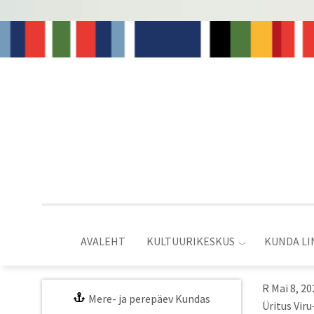
Liigu
edasi
põhisisu
juurde
AVALEHT
KULTUURIKESKUS
KUNDA LI
R Mai 8, 20
Mere- ja perepäev Kundas
Üritus Vir